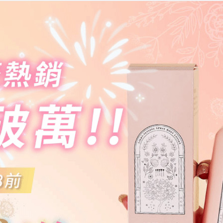
專賣店
保濕、修護乾癢肌美白身體乳霜、香氛保濕潤膚乳、提亮美白乳液產品。
白乳液溫和養膚美白不刺