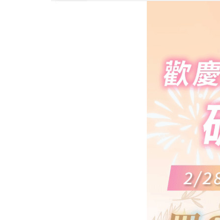
LUHNS光感清透噴霧身體乳
專為敏弱肌所設計的身體乳，皮膚科醫師推薦能夠止癢、滋潤、
敏感肌友好！身體美
激