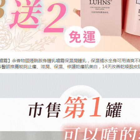
處受限，很多美白身體乳含有刺激性成分，塗完肌膚泛紅、發
還損害肌膚屏障？別再踩坑！這款
身體美白乳液
全程採用天然成
專為敏感肌研發，使用方便、效果顯著，美白同時呵護敏感肌屏
安心美白！堅持使用，不僅膚色逐漸提亮均勻，肌膚也會變得更
、泛紅問題明顯改善，美白、修護、保濕一步到位，身體美白乳
脫暗沉，擁有通透白皙肌膚！
方，美白同時呵護肌膚屏障