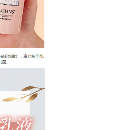
近期文章
告別換季乾癢黑，身體美白乳液天然成分給肌膚
滿滿的水潤亮白力
海灘假期後的曬後逆轉秀，提亮美白乳液天然蘆
薈與亮白因子的完美邂逅
告別油光與暗沉，香氛保濕潤膚乳天然植萃的控
油亮白力
提亮美白乳液純素保養，長效透亮
24小時不間斷，身體美白乳液給肌膚的無聲愛
近期留言
尚無留言可供顯示。