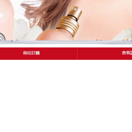
多種維他命與植物精油，能在不傷害肌膚屏障的前提下，由內而
給予暗沉肌膚滿滿的重生能量，好按壓的便利設計，讓日常的身
鬆又優雅的事，強大的天然美白成分能深入基底擊退暗沉，美體
均，縱使冬日乾燥如常，你的肌膚依保持著春日般的柔嫩。
化，在肌膚上留下輕盈如
屑？那是身體在對你發出缺水警報，
身體美白乳液
的設計完美契
奏，洗完澡後趁著身體微濕，順著肌膚紋理塗抹，極佳的延展性
鐘內就能搞定，高效保濕成分能迅速滲透肌底，為乾燥的角質層