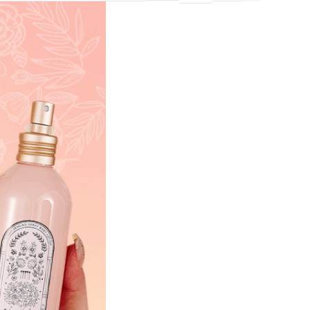
搜尋
搜
尋