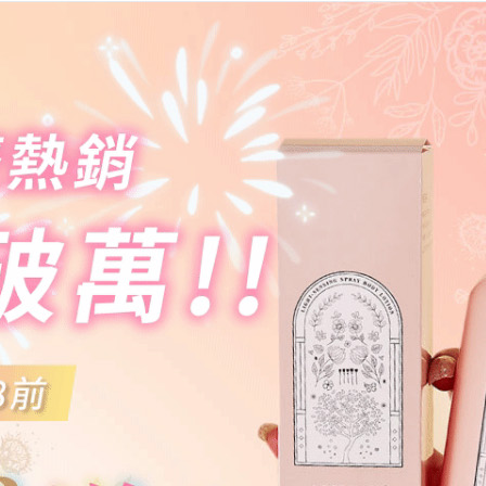
專賣店
保濕、修護乾癢肌美白身體乳霜、香氛保濕潤膚乳、提亮美白乳液產品。
復潤白，覺醒透亮牛奶肌
，是美白黃金期！這款
身體美白乳液
為夜間修復量身打造，天然
提取物，深入肌底瓦解黑色素，同時修護肌膚，核心成分包含維