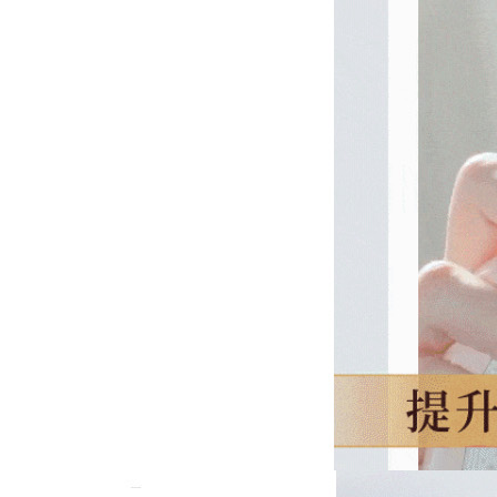
晒後修復潤白， 香氛保濕潤
下
一
篇
文
章:
彙整
2026 年 8 月
2026 年 7 月
2026 年 6 月
2026 年 5 月
2026 年 4 月
2026 年 3 月
2026 年 2 月
2026 年 1 月
2025 年 12 月
2025 年 11 月