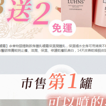
，美白的同時滋養肌膚，避免夜間乾燥，使用方法簡單，睡前潔
綿密如奶油，易推開不黏床，吸收後肌膚水潤舒適，身體美白乳
黑色素代謝，積雪草舒緩修復，堅持夜間使用，晨起可見肌膚水
全身膚色明顯提亮，暗沉部位逐漸均勻，夜間悄悄美白，白天自
養出真正的牛奶肌。
美白，孕哺期也能放心用