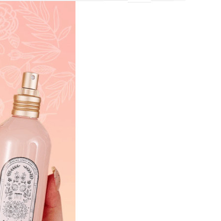
搜尋
搜
尋