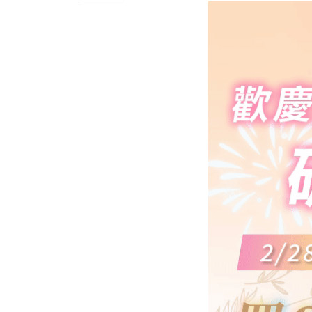
LUHNS光感清透噴霧身體乳
專為敏弱肌所設計的身體乳，皮膚科醫師推薦能夠止癢、滋潤、
美體潤膚乳液是天然
水噹噹