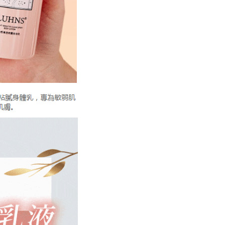
近期文章
告別換季乾癢黑，身體美白乳液天然成分給肌膚
滿滿的水潤亮白力
海灘假期後的曬後逆轉秀，提亮美白乳液天然蘆
薈與亮白因子的完美邂逅
告別油光與暗沉，香氛保濕潤膚乳天然植萃的控
油亮白力
提亮美白乳液純素保養，長效透亮
24小時不間斷，身體美白乳液給肌膚的無聲愛
近期留言
尚無留言可供顯示。